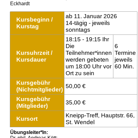
Eckhardt
ab 11. Januar 2026
Kursbeginn /
14-tägig - jeweils
Kurstag
sonntags
18:15 - 19:15 Ihr
Die
6
Kursuhrzeit /
Teilnehmer*innen
Termine
Kursdauer
werden gebeten
jeweils
um 18:00 Uhr vor
60 Min.
Ort zu sein
Kursgebühr
50,00 €
(Nichtmitglieder)
Kursgebühr
35,00 €
(Mitglieder)
Kneipp-Treff, Hauptstr. 66,
Kursort
St. Wendel
Übungsleiter*In:
Dr. phil. Andreas Kött;