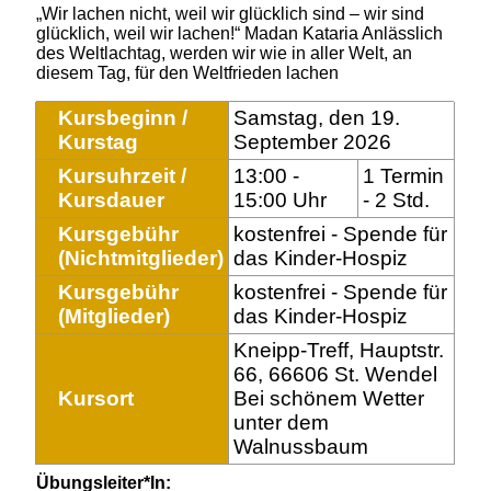
„Wir lachen nicht, weil wir glücklich sind – wir sind
glücklich, weil wir lachen!“ Madan Kataria Anlässlich
des Weltlachtag, werden wir wie in aller Welt, an
diesem Tag, für den Weltfrieden lachen
Kursbeginn /
Samstag, den 19.
Kurstag
September 2026
Kursuhrzeit /
13:00 -
1 Termin
Kursdauer
15:00 Uhr
- 2 Std.
Kursgebühr
kostenfrei - Spende für
(Nichtmitglieder)
das Kinder-Hospiz
Kursgebühr
kostenfrei - Spende für
(Mitglieder)
das Kinder-Hospiz
Kneipp-Treff, Hauptstr.
66, 66606 St. Wendel
Kursort
Bei schönem Wetter
unter dem
Walnussbaum
Übungsleiter*In: