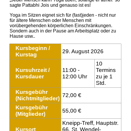
sagte Pattabhi Jois und genauso ist es!
Yoga im Sitzen eignet sich für (fast)jeden - nicht nur
für ältere Menschen oder Menschen mit
vorübergehenden körperlichen Einschränkungen.
Sondern auch in der Pause am Arbeitsplatz oder zu
Hause usw..
Kursbeginn /
29. August 2026
Kurstag
10
Kursuhrzeit /
11:00 -
Termins
Kursdauer
12:00 Uhr
zu je 1
Std.
Kursgebühr
72,00 €
(Nichtmitglieder)
Kursgebühr
55,00 €
(Mitglieder)
Kneipp-Treff, Hauptstr.
Kursort
66. St. Wendel-