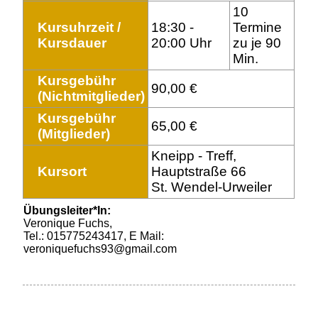
10
Kursuhrzeit /
18:30 -
Termine
Kursdauer
20:00 Uhr
zu je 90
Min.
Kursgebühr
90,00 €
(Nichtmitglieder)
Kursgebühr
65,00 €
(Mitglieder)
Kneipp - Treff,
Kursort
Hauptstraße 66
St. Wendel-Urweiler
Übungsleiter*In:
Veronique Fuchs,
Tel.: 015775243417, E Mail:
veroniquefuchs93@gmail.com