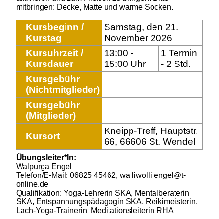
mitbringen: Decke, Matte und warme Socken.
Kursbeginn /
Samstag, den 21.
Kurstag
November 2026
Kursuhrzeit /
13:00 -
1 Termin
Kursdauer
15:00 Uhr
- 2 Std.
Kursgebühr
(Nichtmitglieder)
Kursgebühr
(Mitglieder)
Kneipp-Treff, Hauptstr.
Kursort
66, 66606 St. Wendel
Übungsleiter*In:
Walpurga Engel
Telefon/E-Mail: 06825 45462, walliwolli.engel@t-
online.de
Qualifikation: Yoga-Lehrerin SKA, Mentalberaterin
SKA, Entspannungspädagogin SKA, Reikimeisterin,
Lach-Yoga-Trainerin, Meditationsleiterin RHA