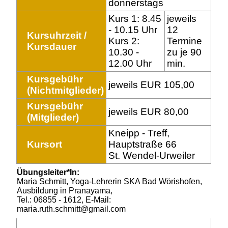
donnerstags
Kurs 1: 8.45
jeweils
- 10.15 Uhr
12
Kursuhrzeit /
Kurs 2:
Termine
Kursdauer
10.30 -
zu je 90
12.00 Uhr
min.
Kursgebühr
jeweils EUR 105,00
(Nichtmitglieder)
Kursgebühr
jeweils EUR 80,00
(Mitglieder)
Kneipp - Treff,
Kursort
Hauptstraße 66
St. Wendel-Urweiler
Übungsleiter*In:
Maria Schmitt, Yoga-Lehrerin SKA Bad Wörishofen,
Ausbildung in Pranayama,
Tel.: 06855 - 1612, E-Mail:
maria.ruth.schmitt@gmail.com