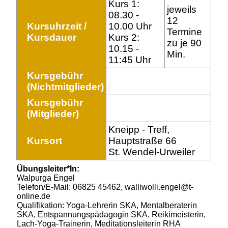
Kurs 1:
jeweils
08.30 -
12
Kursuhrzeit /
10.00 Uhr
Termine
Kursdauer
Kurs 2:
zu je 90
10.15 -
Min.
11:45 Uhr
Kursgebühr
(Nichtmitglieder)
Kursgebühr
(Mitglieder)
Kneipp - Treff,
Kursort
Hauptstraße 66
St. Wendel-Urweiler
Übungsleiter*In:
Walpurga Engel
Telefon/E-Mail: 06825 45462, walliwolli.engel@t-
online.de
Qualifikation: Yoga-Lehrerin SKA, Mentalberaterin
SKA, Entspannungspädagogin SKA, Reikimeisterin,
Lach-Yoga-Trainerin, Meditationsleiterin RHA