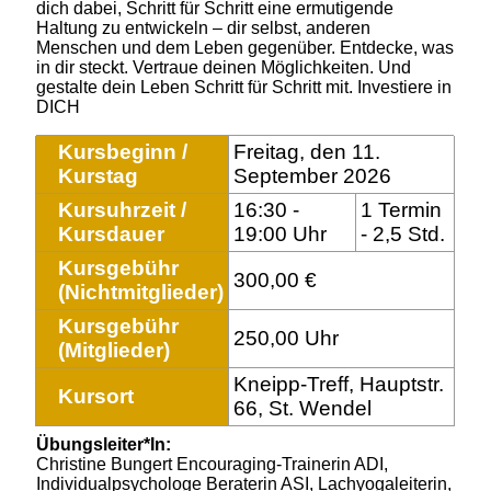
dich dabei, Schritt für Schritt eine ermutigende
Haltung zu entwickeln – dir selbst, anderen
Menschen und dem Leben gegenüber. Entdecke, was
in dir steckt. Vertraue deinen Möglichkeiten. Und
gestalte dein Leben Schritt für Schritt mit. Investiere in
DICH
Kursbeginn /
Freitag, den 11.
Kurstag
September 2026
Kursuhrzeit /
16:30 -
1 Termin
Kursdauer
19:00 Uhr
- 2,5 Std.
Kursgebühr
300,00 €
(Nichtmitglieder)
Kursgebühr
250,00 Uhr
(Mitglieder)
Kneipp-Treff, Hauptstr.
Kursort
66, St. Wendel
Übungsleiter*In:
Christine Bungert Encouraging-Trainerin ADI,
Individualpsychologe Beraterin ASI, Lachyogaleiterin,