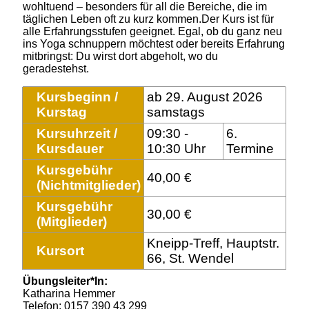
wohltuend – besonders für all die Bereiche, die im
täglichen Leben oft zu kurz kommen.Der Kurs ist für
alle Erfahrungsstufen geeignet. Egal, ob du ganz neu
ins Yoga schnuppern möchtest oder bereits Erfahrung
mitbringst: Du wirst dort abgeholt, wo du
geradestehst.
Kursbeginn /
ab 29. August 2026
Kurstag
samstags
Kursuhrzeit /
09:30 -
6.
Kursdauer
10:30 Uhr
Termine
Kursgebühr
40,00 €
(Nichtmitglieder)
Kursgebühr
30,00 €
(Mitglieder)
Kneipp-Treff, Hauptstr.
Kursort
66, St. Wendel
Übungsleiter*In:
Katharina Hemmer
Telefon: 0157 390 43 299