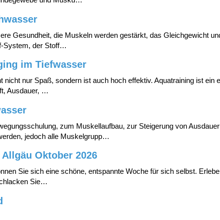
, Bindegewebe und Musku…
chwasser
re Gesundheit, die Muskeln werden gestärkt, das Gleichgewicht und d
f-System, der Stoff…
ging im Tiefwasser
icht nur Spaß, sondern ist auch hoch effektiv. Aquatraining ist ein ec
ft, Ausdauer, …
wasser
wegungsschulung, zum Muskellaufbau, zur Steigerung von Ausdauer 
 werden, jedoch alle Muskelgrupp…
 Allgäu Oktober 2026
nen Sie sich eine schöne, entspannte Woche für sich selbst. Erlebe
tschlacken Sie…
d