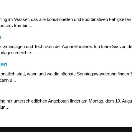
ning im Wasser, das alle konditionellen und koordinativen Fähigkeiten
 Wassers kombin…
n
e Grundlagen und Techniken der Aquarellmalerei. Ich führe Sie von de
Vorlagen erleichte…
gen
atlich statt, wann und wo die nächste Sonntagswanderung finden Sie
t dann u…
g mit unterschiedlichen Angeboten findet am Montag, dem 10. August i
ldun…